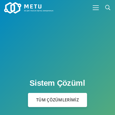
S
I
S
T
E
M
Ç
Ö
Z
Ü
M
L
E
R
TÜM ÇÖZÜMLERİMİZ